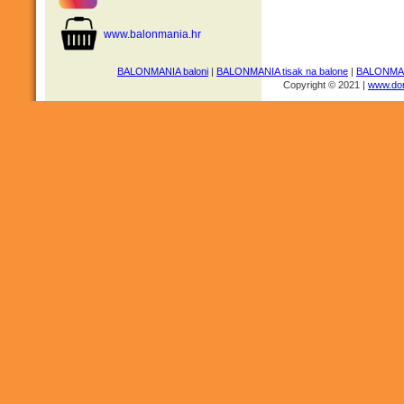
www.balonmania.hr
BALONMANIA baloni
|
BALONMANIA tisak na balone
|
BALONMANI
Copyright © 2021 |
www.dom