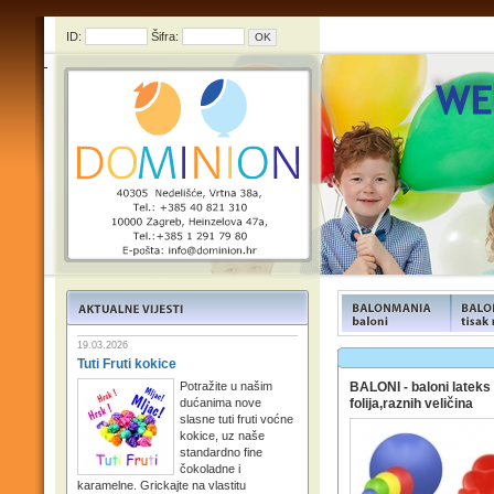
ID:
Šifra:
FUNFOOD products
FUNFOO
19.03.2026
Tuti Fruti kokice
Potražite u našim
BALONI - baloni lateks 
dućanima nove
folija,raznih veličina
slasne tuti fruti voćne
kokice, uz naše
standardno fine
čokoladne i
karamelne. Grickajte na vlastitu