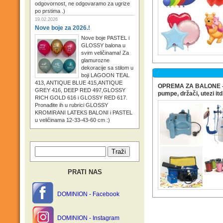
odgovornost, ne odgovaramo za ugrize
po prstima .)
19.02.2026
Nove boje za 2026.!
Nove boje PASTEL i
GLOSSY balona u
svim veličinama! Za
glamurozne
dekoracije sa stilom u
boji LAGOON TEAL
413, ANTIQUE BLUE 415,ANTIQUE
OPREMA ZA BALONE - h
GREY 416, DEEP RED 497,GLOSSY
pumpe, držači, utezi itd
RICH GOLD 616 i GLOSSY RED 617.
Pronađite ih u rubrici GLOSSY
KROMIRANI LATEKS BALONI i PASTEL
u veličinama 12-33-43-60 cm :)
PRATI NAS
DOMINION - Facebook
DOMINION - Instagram