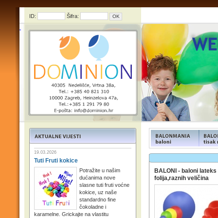
ID:
Šifra:
FUNFOOD products
FUNFOO
19.03.2026
Tuti Fruti kokice
Potražite u našim
BALONI - baloni lateks 
dućanima nove
folija,raznih veličina
slasne tuti fruti voćne
kokice, uz naše
standardno fine
čokoladne i
karamelne. Grickajte na vlastitu