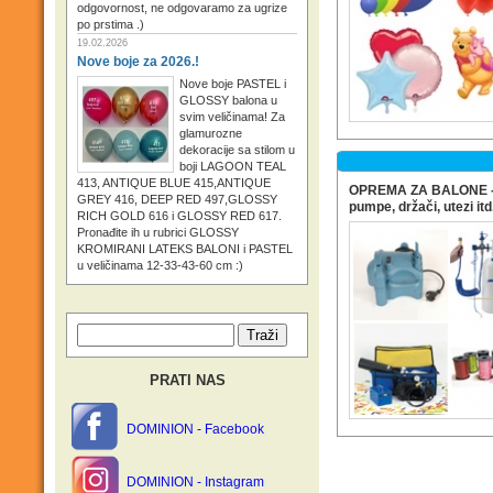
odgovornost, ne odgovaramo za ugrize
po prstima .)
19.02.2026
Nove boje za 2026.!
Nove boje PASTEL i
GLOSSY balona u
svim veličinama! Za
glamurozne
dekoracije sa stilom u
boji LAGOON TEAL
413, ANTIQUE BLUE 415,ANTIQUE
OPREMA ZA BALONE - h
GREY 416, DEEP RED 497,GLOSSY
pumpe, držači, utezi itd
RICH GOLD 616 i GLOSSY RED 617.
Pronađite ih u rubrici GLOSSY
KROMIRANI LATEKS BALONI i PASTEL
u veličinama 12-33-43-60 cm :)
PRATI NAS
DOMINION - Facebook
DOMINION - Instagram