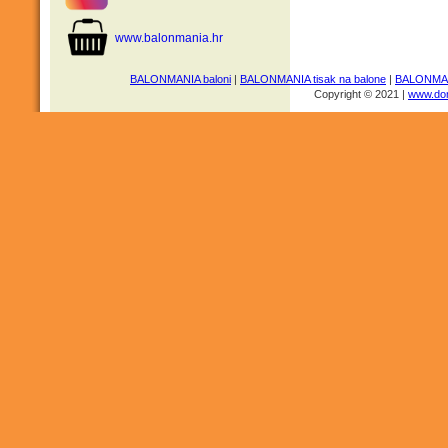
www.balonmania.hr
BALONMANIA baloni
|
BALONMANIA tisak na balone
|
BALONMANI
Copyright © 2021 |
www.dom